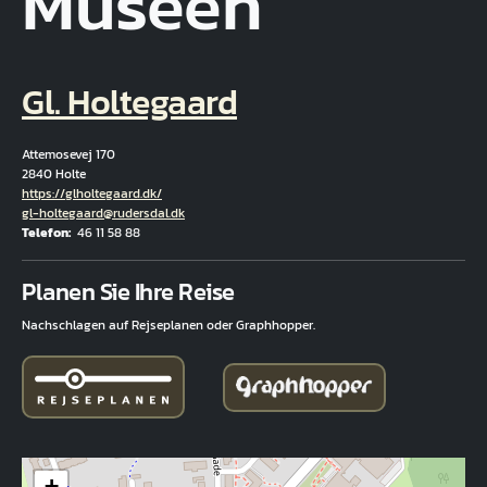
Museen
Gl. Holtegaard
Attemosevej 170
2840 Holte
Hjemmeside
https://glholtegaard.dk/
E-Mail
gl-holtegaard@rudersdal.dk
Telefon
46 11 58 88
Fuld adresse
Planen Sie Ihre Reise
Nachschlagen auf Rejseplanen oder Graphhopper.
+