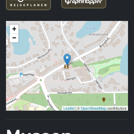
+
−
Leaflet
|
©
OpenStreetMap
contributors