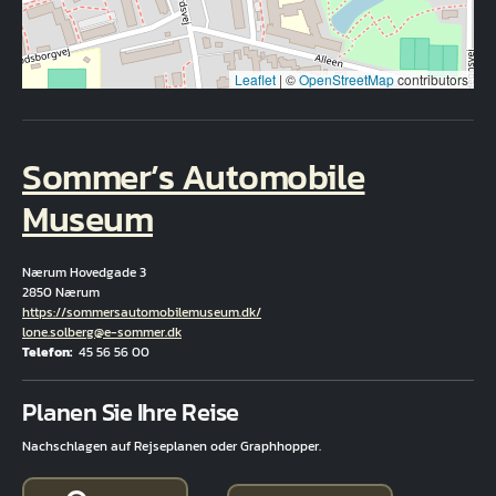
Leaflet
|
©
OpenStreetMap
contributors
Sommer’s Automobile
Museum
Nærum Hovedgade 3
2850 Nærum
Hjemmeside
https://sommersautomobilemuseum.dk/
E-Mail
lone.solberg@e-sommer.dk
Telefon
45 56 56 00
Fuld adresse
Planen Sie Ihre Reise
Nachschlagen auf Rejseplanen oder Graphhopper.