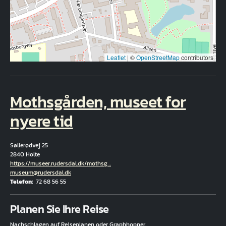
Leaflet
|
©
OpenStreetMap
contributors
Mothsgården, museet for
nyere tid
Søllerødvej 25
2840 Holte
Hjemmeside
https://museer.rudersdal.dk/mothsg…
E-Mail
museum@rudersdal.dk
Telefon
72 68 56 55
Fuld adresse
Planen Sie Ihre Reise
Nachschlagen auf Rejseplanen oder Graphhopper.