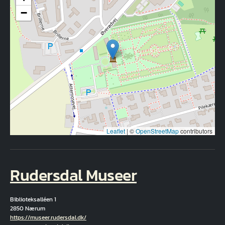
−
Leaflet
|
©
OpenStreetMap
contributors
Rudersdal Museer
Biblioteksalléen 1
2850 Nærum
Hjemmeside
https://museer.rudersdal.dk/