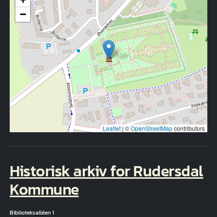
−
Leaflet
|
©
OpenStreetMap
contributors
Historisk arkiv for Rudersdal
Kommune
Biblioteksalléen 1