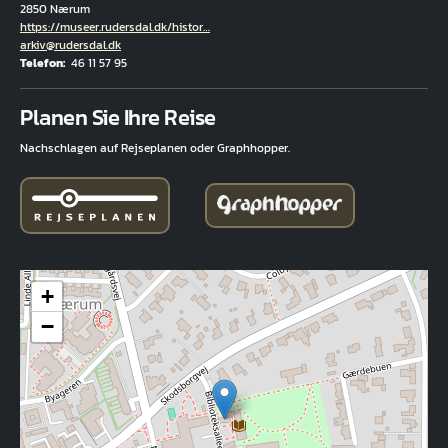
2850 Nærum
Hjemmeside
https://museer.rudersdal.dk/histor…
E-Mail
arkiv@rudersdal.dk
Telefon
46 11 57 95
Fuld adresse
Planen Sie Ihre Reise
Nachschlagen auf Rejseplanen oder Graphhopper.
+
−