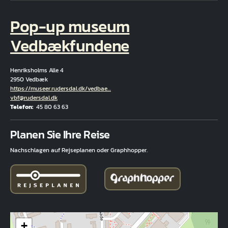
Pop-up museum
Vedbækfundene
Henriksholms Alle 4
2950 Vedbæk
Hjemmeside
https://museer.rudersdal.dk/vedbae…
E-Mail
vbf@rudersdal.dk
Telefon
45 80 63 63
Fuld adresse
Planen Sie Ihre Reise
Nachschlagen auf Rejseplanen oder Graphhopper.
+