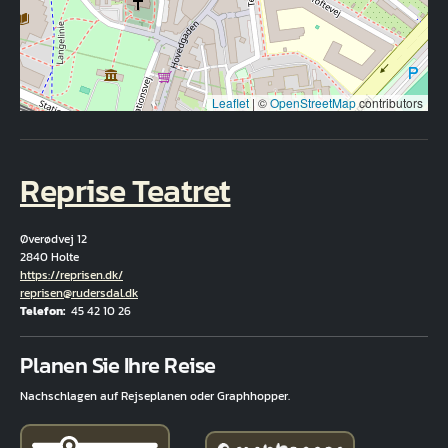
Leaflet
|
©
OpenStreetMap
contributors
Reprise Teatret
Øverødvej 12
2840 Holte
Hjemmeside
https://reprisen.dk/
E-Mail
reprisen@rudersdal.dk
Telefon
45 42 10 26
Fuld adresse
Planen Sie Ihre Reise
Nachschlagen auf Rejseplanen oder Graphhopper.