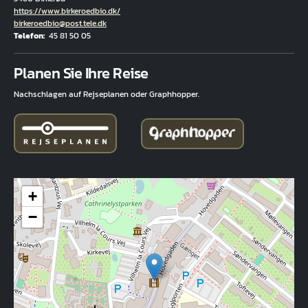
Hjemmeside
https://www.birkeroedbio.dk/
E-Mail
birkeroedbio@post.tele.dk
Telefon
45 81 50 05
Fuld adresse
Planen Sie Ihre Reise
Nachschlagen auf Rejseplanen oder Graphhopper.
+
−