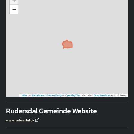
+
−
Leaflet
|
©
Stadia Maps
© Stamen Design
©
OpenMapTiles
. Map data ©
OpenStreetMap
and contributors
Rudersdal Gemeinde Website
www.rudersdal.dk