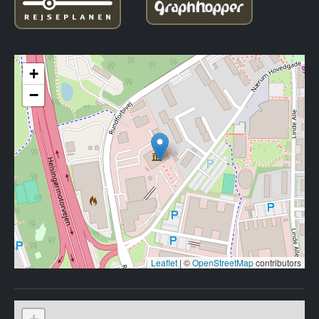
+
−
Leaflet
|
©
OpenStreetMap
contributors