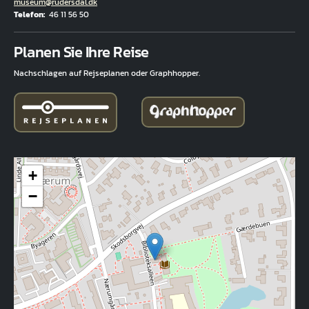
E-Mail
museum@rudersdal.dk
Telefon
46 11 56 50
Fuld adresse
Planen Sie Ihre Reise
Nachschlagen auf Rejseplanen oder Graphhopper.
+
−