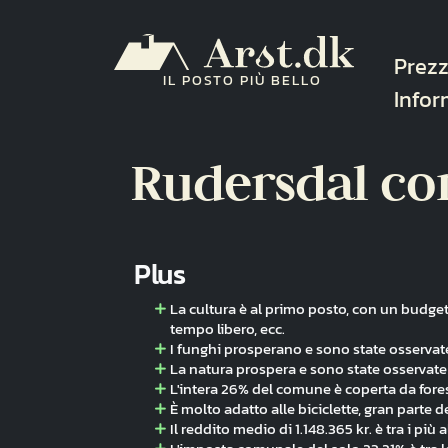
Salta al contenuto principale
Navi
Prezz
IL POSTO PIÙ BELLO
Infor
Rudersdal c
Plus
La cultura è al primo posto, con un budget 
tempo libero, ecc.
I funghi prosperano e sono state osservate
La natura prospera e sono state osservate 
L'intera 26% del comune è coperta da fore
È molto adatto alle biciclette, gran parte de
Il reddito medio di 1.148.365 kr. è tra i più a