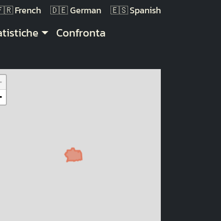
French
German
Spanish
atistiche
Confronta
+
−