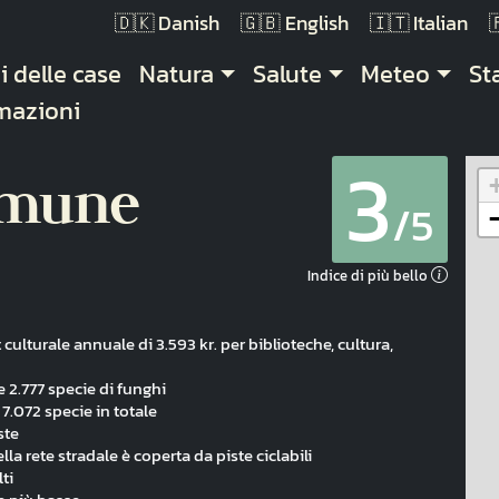
Danish
English
Italian
gazione principale
i delle case
Natura
Salute
Meteo
St
mazioni
3
omune
/5
Indice di più bello
culturale annuale di 3.593 kr. per biblioteche, cultura,
 2.777 specie di funghi
7.072 specie in totale
ste
lla rete stradale è coperta da piste ciclabili
lti