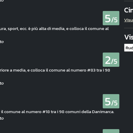
Ci
5
/5
Visu
ura, sport, ecc. è più alta di media, e colloca il comune al
Vi
2
/5
riore a media, e colloca il comune al numero #83 tra i 98
5
/5
ca il comune al numero #18 tra i 98 comuni della Danimarca.