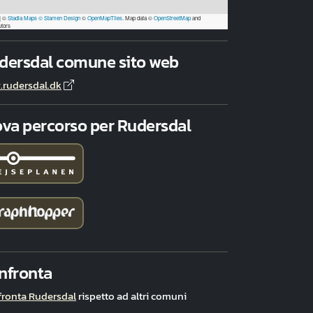
|
©
Stadia Maps
© Stamen Design
©
OpenMapTiles
. Map data ©
OpenStreetMap
and
utors
dersdal comune sito web
rudersdal.dk
ova percorso per Rudersdal
nfronta
ronta Rudersdal
rispetto ad altri comuni