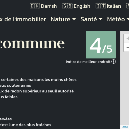
Danish
English
Italian
vigation principale
x de l'immobilier
Nature
Santé
Météo
4
 commune
/5
Indice de meilleur endroit
ec certaines des maisons les moins chères
aux souterraines
x de radon supérieur au seuil autorisé
us faibles
servées
est l'une des plus fraîches
Leaflet