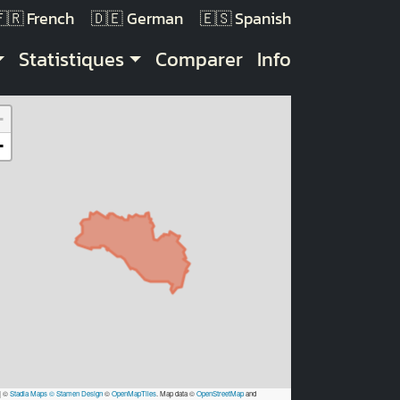
French
German
Spanish
Statistiques
Comparer
Info
+
−
|
©
Stadia Maps
© Stamen Design
©
OpenMapTiles
. Map data ©
OpenStreetMap
and