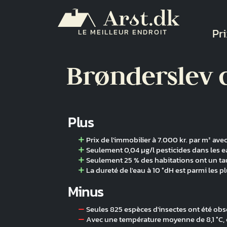
Aller au contenu principal
Na
Pri
LE MEILLEUR ENDROIT
Brønderslev
Plus
Prix de l'immobilier à 7.000 kr. par m² av
Seulement 0,04 µg/l pesticides dans les e
Seulement 25 % des habitations ont un tau
La dureté de l'eau à 10 °dH est parmi les pl
Minus
Seules 825 espèces d'insectes ont été ob
Avec une température moyenne de 8,1 °C, c'