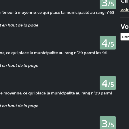
3
Ci
/5
Voir
nférieur à moyenne, ce qui place la municipalité au rang n°63
Vo
4
/5
, ce qui place la municipalité au rang n°29 parmi les 98
4
/5
de moyenne, ce qui place la municipalité au rang n°29 parmi
3
/5