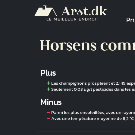
Aller au contenu principal
Na
Pri
LE MEILLEUR ENDROIT
Horsens co
Plus
Les champignons prospèrent et 2.149 esp
Seulement 0,03 µg/l pesticides dans les e
Minus
Parmi les plus ensoleillées, avec un rayo
Avec une température moyenne de 8,2 °C, c