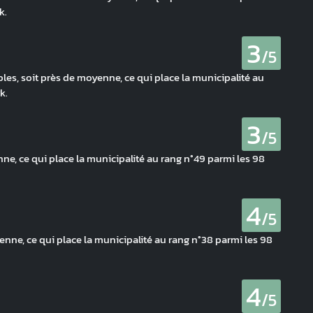
k.
3
/5
bles, soit près de moyenne, ce qui place la municipalité au
k.
3
/5
e, ce qui place la municipalité au rang n°49 parmi les 98
4
/5
nne, ce qui place la municipalité au rang n°38 parmi les 98
4
/5