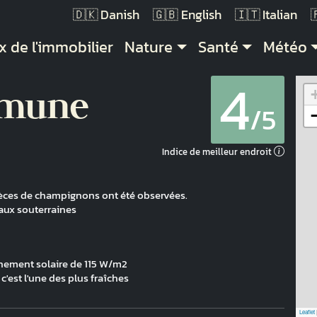
Danish
English
Italian
vigation principale
x de l'immobilier
Nature
Santé
Météo
4
mmune
/5
Indice de meilleur endroit
èces de champignons ont été observées.
aux souterraines
nnement solaire de 115 W/m2
'est l'une des plus fraîches
Leaflet