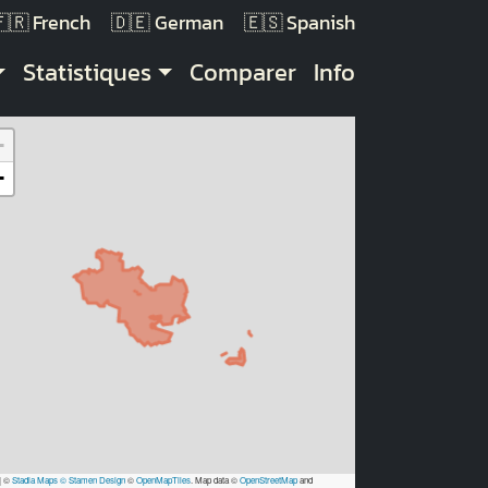
French
German
Spanish
Statistiques
Comparer
Info
+
−
|
©
Stadia Maps
© Stamen Design
©
OpenMapTiles
. Map data ©
OpenStreetMap
and