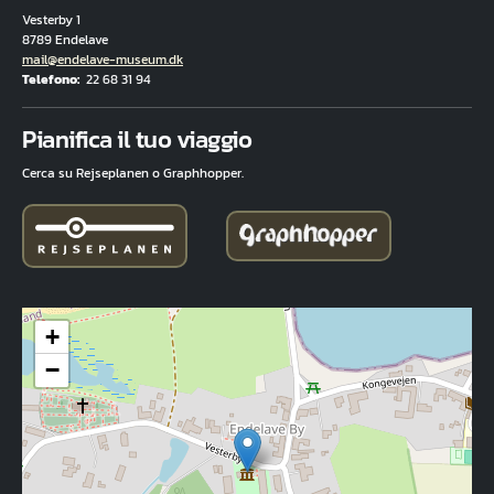
Vesterby 1
8789 Endelave
E-mail
mail@endelave-museum.dk
Telefono
22 68 31 94
Fuld adresse
Pianifica il tuo viaggio
Cerca su Rejseplanen o Graphhopper.
+
−