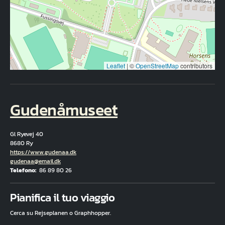
Leaflet
|
©
OpenStreetMap
contributors
Gudenåmuseet
Gl Ryevej 40
8680 Ry
Hjemmeside
https://www.gudenaa.dk
E-mail
gudenaa@email.dk
Telefono
86 89 80 26
Fuld adresse
Pianifica il tuo viaggio
Cerca su Rejseplanen o Graphhopper.