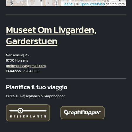
Leaflet
|
©
OpenStreetMap
contributors
Museet Om Livgarden,
Garderstuen
Nansensvej 25
8700 Horsens
E-mail
preben.bosse@gmail.com
Telefono
75 64 81 31
Fuld adresse
Pianifica il tuo viaggio
Cerca su Rejseplanen o Graphhopper.