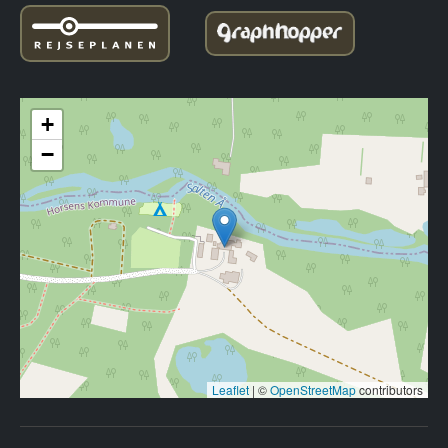
+
−
Leaflet
|
©
OpenStreetMap
contributors