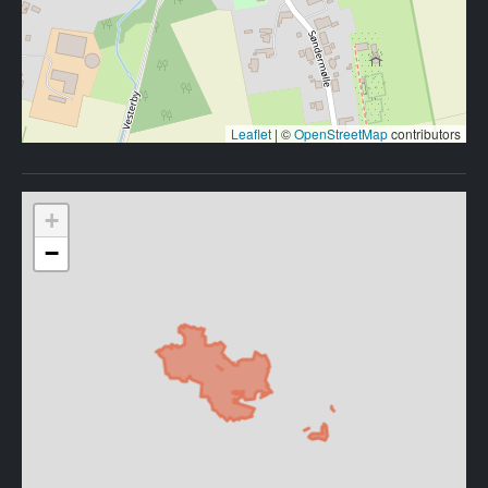
Leaflet
|
©
OpenStreetMap
contributors
+
−