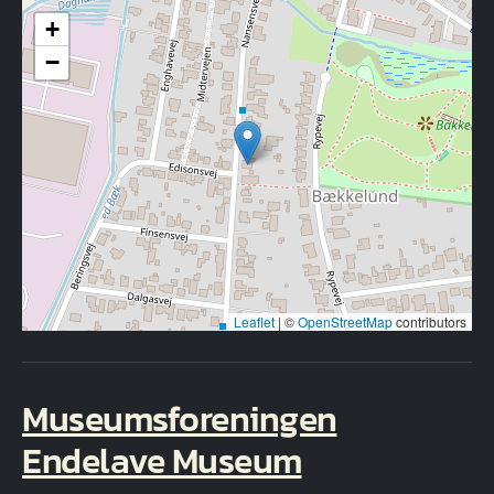
+
−
Leaflet
|
©
OpenStreetMap
contributors
Museumsforeningen
Endelave Museum