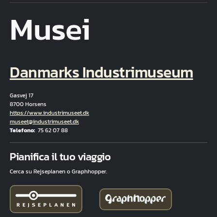
Musei
Danmarks Industrimuseum
Gasvej 17
8700 Horsens
Hjemmeside
https://www.industrimuseet.dk
E-mail
museet@industrimuseet.dk
Telefono
75 62 07 88
Fuld adresse
Pianifica il tuo viaggio
Cerca su Rejseplanen o Graphhopper.