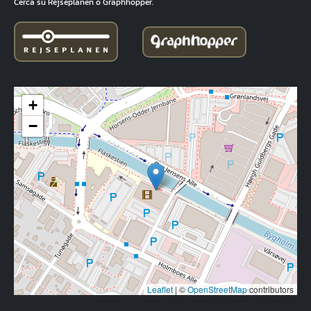
Cerca su Rejseplanen o Graphhopper.
+
−
Leaflet
|
©
OpenStreetMap
contributors