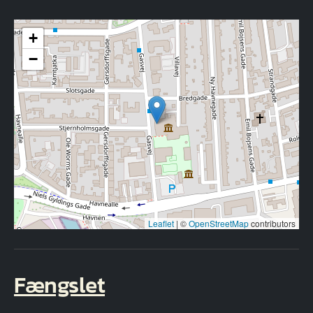
+
−
Leaflet
|
©
OpenStreetMap
contributors
Fængslet