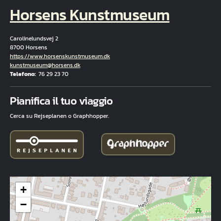
Horsens Kunstmuseum
Carolinelundsvej 2
8700 Horsens
Hjemmeside
https://www.horsenskunstmuseum.dk
E-mail
kunstmuseum@horsens.dk
Telefono
76 29 23 70
Fuld adresse
Pianifica il tuo viaggio
Cerca su Rejseplanen o Graphhopper.
+
−