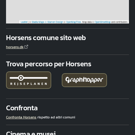
Leaflet
|
©
Stadia Maps
© Stamen Design
©
OpenMapTiles
. Map data ©
OpenStreetMap
and contributors
Horsens comune sito web
horsens.dk
Trova percorso per Horsens
Confronta
Confronta Horsens
rispetto ad altri comuni
Cinema e musei