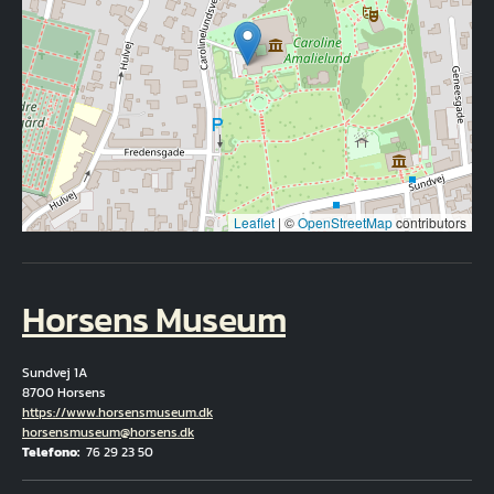
Leaflet
|
©
OpenStreetMap
contributors
Horsens Museum
Sundvej 1A
8700 Horsens
Hjemmeside
https://www.horsensmuseum.dk
E-mail
horsensmuseum@horsens.dk
Telefono
76 29 23 50
Fuld adresse