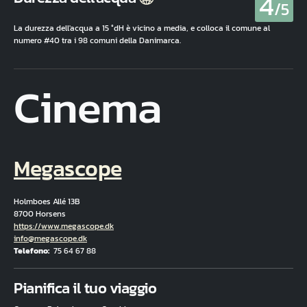
4
/5
La durezza dell'acqua a 15 °dH è vicino a media, e colloca il comune al
numero #40 tra i 98 comuni della Danimarca.
Cinema
Megascope
Holmboes Allé 13B
8700 Horsens
Hjemmeside
https://www.megascope.dk
E-mail
info@megascope.dk
Telefono
75 64 67 88
Fuld adresse
Pianifica il tuo viaggio