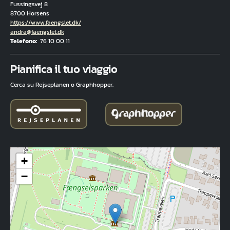
Fussingsvej 8
8700 Horsens
Hjemmeside
https://www.faengslet.dk/
E-mail
andra@faengslet.dk
Telefono
76 10 00 11
Fuld adresse
Pianifica il tuo viaggio
Cerca su Rejseplanen o Graphhopper.
+
−