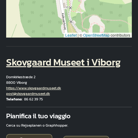
Leaflet
|
©
OpenStreetMap
contributors
Skovgaard Museet i Viborg
Domkirkestræde 2
8800 Viborg
Hjemmeside
https://www.skovgaardmuseet.dk
E-mail
post@skovgaardmuseet.dk
Telefono
86 62 39 75
Fuld adresse
Pianifica il tuo viaggio
Cerca su Rejseplanen o Graphhopper.