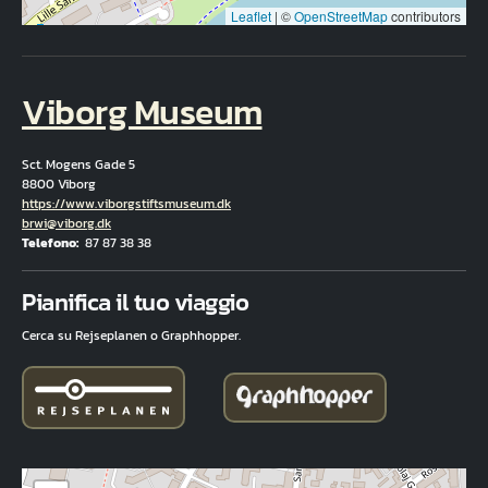
Leaflet
|
©
OpenStreetMap
contributors
Viborg Museum
Sct. Mogens Gade 5
8800 Viborg
Hjemmeside
https://www.viborgstiftsmuseum.dk
E-mail
brwi@viborg.dk
Telefono
87 87 38 38
Fuld adresse
Pianifica il tuo viaggio
Cerca su Rejseplanen o Graphhopper.