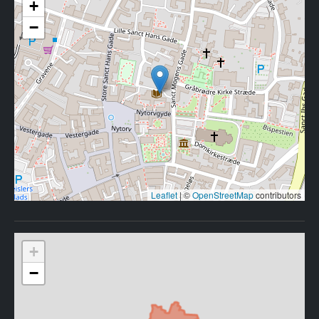
+
−
Leaflet
|
©
OpenStreetMap
contributors
+
−