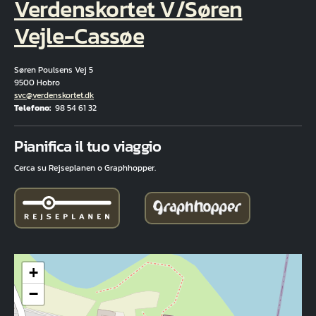
Verdenskortet V/Søren
Vejle-Cassøe
Søren Poulsens Vej 5
9500 Hobro
E-mail
svc@verdenskortet.dk
Telefono
98 54 61 32
Fuld adresse
Pianifica il tuo viaggio
Cerca su Rejseplanen o Graphhopper.
+
−