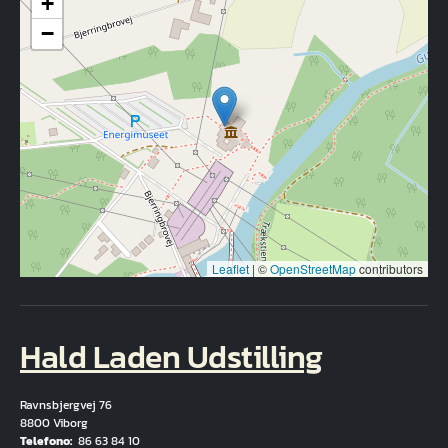
+
−
Leaflet
|
©
OpenStreetMap
contributors
Hald Laden Udstilling
Ravnsbjergvej 76
8800 Viborg
Telefono
86 63 84 10