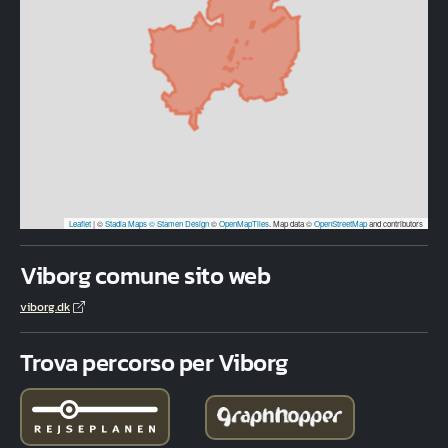
Leaflet
|
©
Stadia Maps
© Stamen Design
©
OpenMapTiles
. Map data ©
OpenStreetMap
and contributors
Viborg comune sito web
viborg.dk
Trova percorso per Viborg