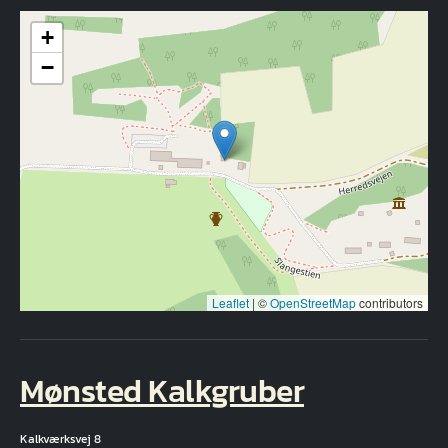
+
−
Leaflet
|
©
OpenStreetMap
contributors
Mønsted Kalkgruber
Kalkværksvej 8