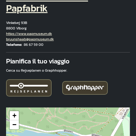
Papfabrik
Vinkelvej 93B
8800 Viborg
Hjemmeside
https://www.papmuseum.dk
E-mail
bruunshaab@papmuseum.dk
Telefono
86 67 59 00
Fuld adresse
Pianifica il tuo viaggio
Cerca su Rejseplanen o Graphhopper.
+
−