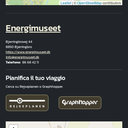
Leaflet
|
©
OpenStreetMap
contributors
Energimuseet
Bjerringbrovej 44
8850 Bjerringbro
Hjemmeside
https://www.energimuseet.dk
E-mail
info@energimuseet.dk
Telefono
86 68 42 11
Fuld adresse
Pianifica il tuo viaggio
Cerca su Rejseplanen o Graphhopper.