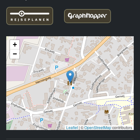
+
−
Leaflet
|
©
OpenStreetMap
contributors