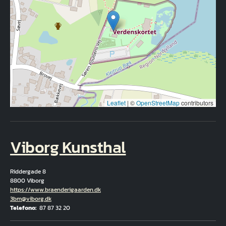
Leaflet
|
©
OpenStreetMap
contributors
Viborg Kunsthal
Riddergade 8
8800 Viborg
Hjemmeside
https://www.braenderigaarden.dk
E-mail
3bm@viborg.dk
Telefono
87 87 32 20
Fuld adresse