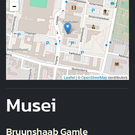
−
Leaflet
|
©
OpenStreetMap
contributors
Musei
Bruunshaab Gamle