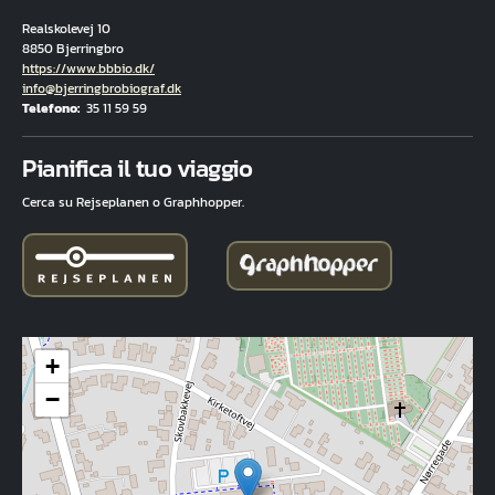
Realskolevej 10
8850 Bjerringbro
Hjemmeside
https://www.bbbio.dk/
E-mail
info@bjerringbrobiograf.dk
Telefono
35 11 59 59
Fuld adresse
Pianifica il tuo viaggio
Cerca su Rejseplanen o Graphhopper.
+
−