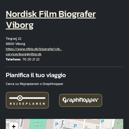
Nordisk Film Biografer
Viborg
Tingvej 22
8800 Viborg
Hjemmeside
https://www.nfbio.dk/biografer/vib…
E-mail
serviceviborg@nfbio.dk
Telefono
70 20 21 22
Fuld adresse
Pianifica il tuo viaggio
Cerca su Rejseplanen o Graphhopper.
+