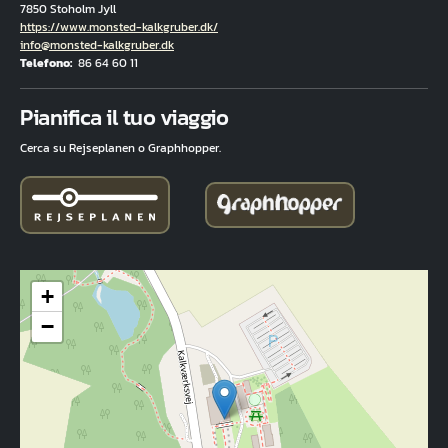
7850 Stoholm Jyll
Hjemmeside
https://www.monsted-kalkgruber.dk/
E-mail
info@monsted-kalkgruber.dk
Telefono
86 64 60 11
Fuld adresse
Pianifica il tuo viaggio
Cerca su Rejseplanen o Graphhopper.
+
−