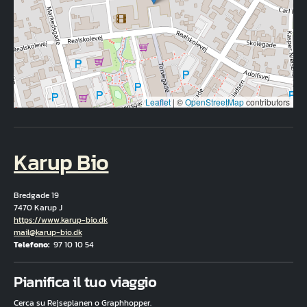
Leaflet
|
©
OpenStreetMap
contributors
Karup Bio
Bredgade 19
7470 Karup J
Hjemmeside
https://www.karup-bio.dk
E-mail
mail@karup-bio.dk
Telefono
97 10 10 54
Fuld adresse
Pianifica il tuo viaggio
Cerca su Rejseplanen o Graphhopper.