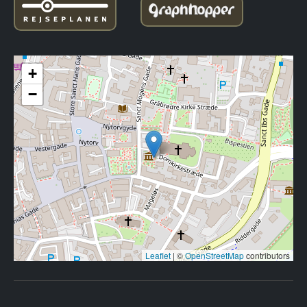
+
−
Leaflet
|
©
OpenStreetMap
contributors