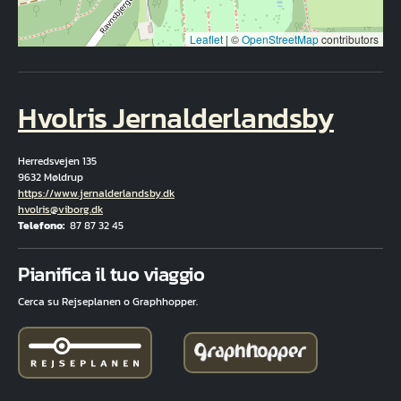
Leaflet
|
©
OpenStreetMap
contributors
Hvolris Jernalderlandsby
Herredsvejen 135
9632 Møldrup
Hjemmeside
https://www.jernalderlandsby.dk
E-mail
hvolris@viborg.dk
Telefono
87 87 32 45
Fuld adresse
Pianifica il tuo viaggio
Cerca su Rejseplanen o Graphhopper.