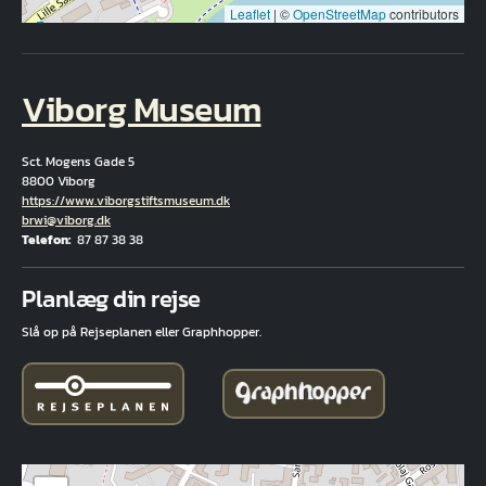
Leaflet
|
©
OpenStreetMap
contributors
Viborg Museum
Sct. Mogens Gade 5
8800 Viborg
Hjemmeside
https://www.viborgstiftsmuseum.dk
E-mail
brwi@viborg.dk
Telefon
87 87 38 38
Fuld adresse
Planlæg din rejse
Slå op på Rejseplanen eller Graphhopper.