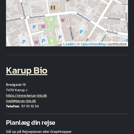
Leaflet
|
©
OpenStreetMap
contributors
Karup Bio
Bredgade 19
7470 Karup J
Hjemmeside
https://www.karup-bio.dk
E-mail
mail@karup-bio.dk
Telefon
97 10 10 54
Fuld adresse
Planlæg din rejse
Slå op på Rejseplanen eller Graphhopper.