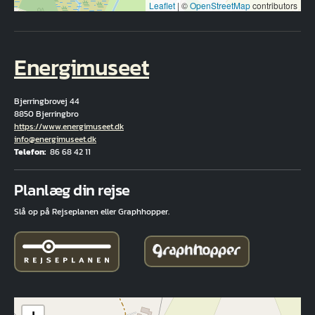
Leaflet
|
©
OpenStreetMap
contributors
Energimuseet
Bjerringbrovej 44
8850 Bjerringbro
Hjemmeside
https://www.energimuseet.dk
E-mail
info@energimuseet.dk
Telefon
86 68 42 11
Fuld adresse
Planlæg din rejse
Slå op på Rejseplanen eller Graphhopper.