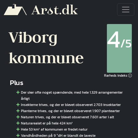
Gå til hovedindhold
4
Viborg
/5
kommune
Rarheds indeks
Plus
Der sker ofte noget spændende, med hele 1.329 arrangementer
årligt
Insekterne trives, og der er blevet observeret 2.703 insektarter
Planterne trives, og der er blevet observeret 1.907 plantearter
Naturen trives, og der er blevet observeret 7.601 arter i alt
Naturarealet er på hele 424 km²
Hele 53 km² af kommunen er fredet natur
Vandhårdheden på 9 °dH er blandt de laveste