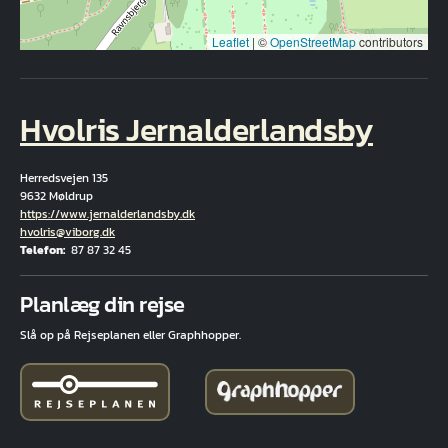
Leaflet
|
©
OpenStreetMap
contributors
Hvolris Jernalderlandsby
Herredsvejen 135
9632 Møldrup
Hjemmeside
https://www.jernalderlandsby.dk
E-mail
hvolris@viborg.dk
Telefon
87 87 32 45
Fuld adresse
Planlæg din rejse
Slå op på Rejseplanen eller Graphhopper.