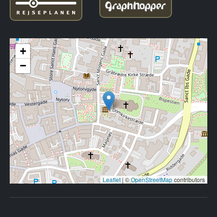
+
−
Leaflet
|
©
OpenStreetMap
contributors