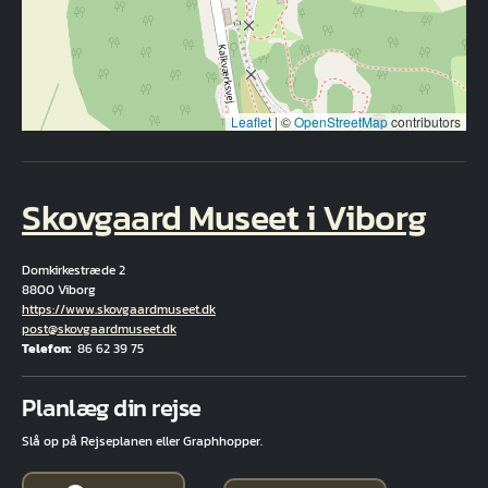
Leaflet
|
©
OpenStreetMap
contributors
Skovgaard Museet i Viborg
Domkirkestræde 2
8800 Viborg
Hjemmeside
https://www.skovgaardmuseet.dk
E-mail
post@skovgaardmuseet.dk
Telefon
86 62 39 75
Fuld adresse
Planlæg din rejse
Slå op på Rejseplanen eller Graphhopper.