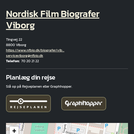
Nordisk Film Biografer
Viborg
Tingvej 22
8800 Viborg
Hjemmeside
https://www.nfbio.dk/biografer/vib…
E-mail
serviceviborg@nfbio.dk
Telefon
70 20 21 22
Fuld adresse
Planlæg din rejse
Slå op på Rejseplanen eller Graphhopper.
+