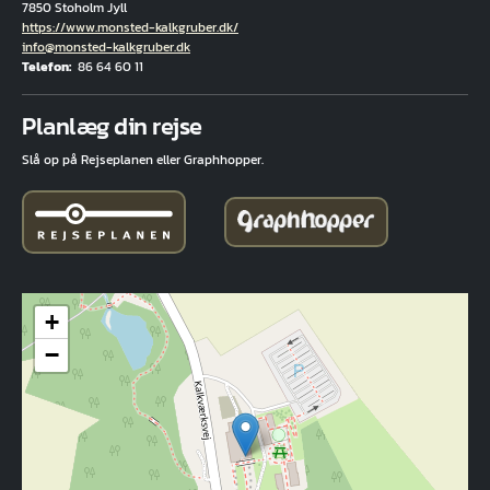
7850 Stoholm Jyll
Hjemmeside
https://www.monsted-kalkgruber.dk/
E-mail
info@monsted-kalkgruber.dk
Telefon
86 64 60 11
Fuld adresse
Planlæg din rejse
Slå op på Rejseplanen eller Graphhopper.
+
−