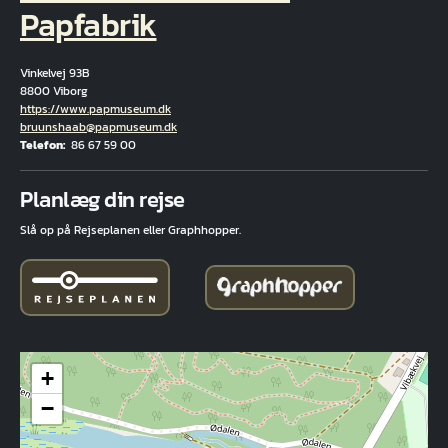
Papfabrik
Vinkelvej 93B
8800 Viborg
Hjemmeside
https://www.papmuseum.dk
E-mail
bruunshaab@papmuseum.dk
Telefon
86 67 59 00
Fuld adresse
Planlæg din rejse
Slå op på Rejseplanen eller Graphhopper.
+
−