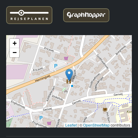
+
−
Leaflet
|
©
OpenStreetMap
contributors