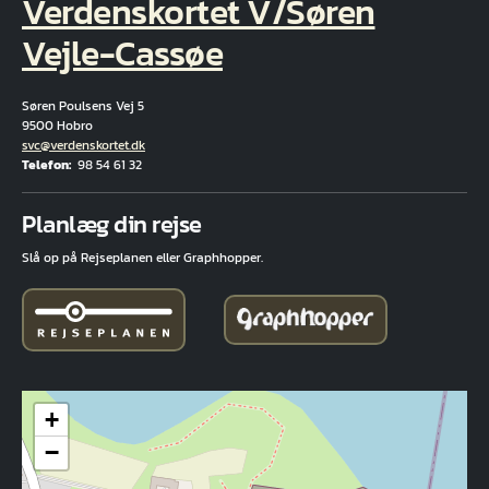
Verdenskortet V/Søren
Vejle-Cassøe
Søren Poulsens Vej 5
9500 Hobro
E-mail
svc@verdenskortet.dk
Telefon
98 54 61 32
Fuld adresse
Planlæg din rejse
Slå op på Rejseplanen eller Graphhopper.
+
−