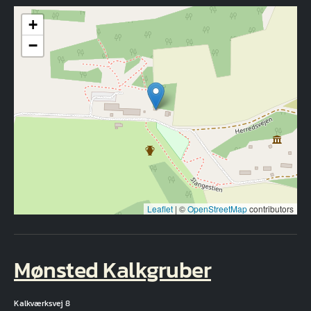
+
−
Leaflet
|
©
OpenStreetMap
contributors
Mønsted Kalkgruber
Kalkværksvej 8