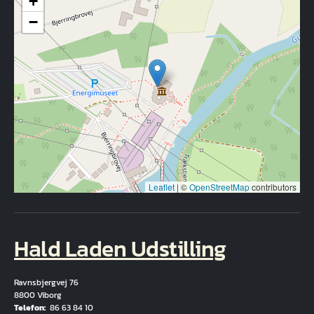
+
−
Leaflet
|
©
OpenStreetMap
contributors
Hald Laden Udstilling
Ravnsbjergvej 76
8800 Viborg
Telefon
86 63 84 10