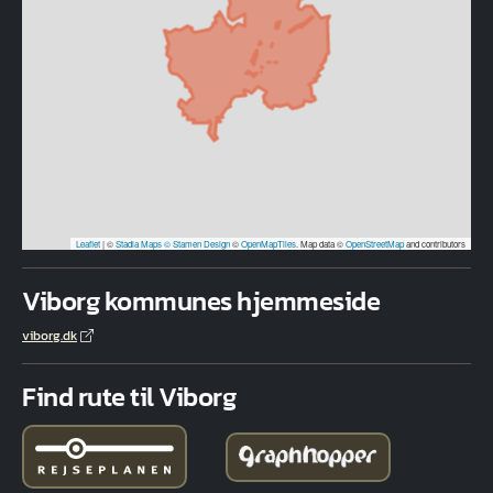
Leaflet
|
©
Stadia Maps
© Stamen Design
©
OpenMapTiles
. Map data ©
OpenStreetMap
and contributors
Viborg kommunes hjemmeside
viborg.dk
Find rute til Viborg