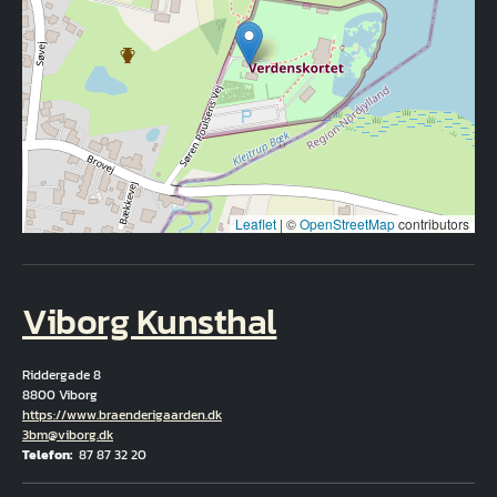
Leaflet
|
©
OpenStreetMap
contributors
Viborg Kunsthal
Riddergade 8
8800 Viborg
Hjemmeside
https://www.braenderigaarden.dk
E-mail
3bm@viborg.dk
Telefon
87 87 32 20
Fuld adresse