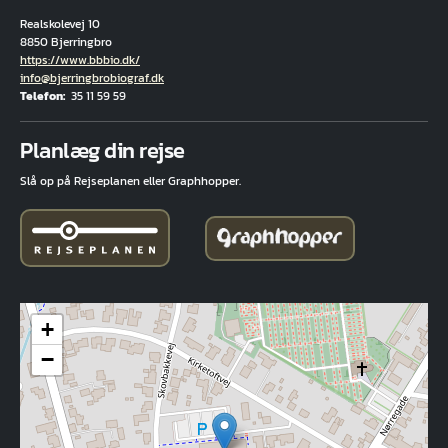
Realskolevej 10
8850 Bjerringbro
Hjemmeside
https://www.bbbio.dk/
E-mail
info@bjerringbrobiograf.dk
Telefon
35 11 59 59
Fuld adresse
Planlæg din rejse
Slå op på Rejseplanen eller Graphhopper.
+
−