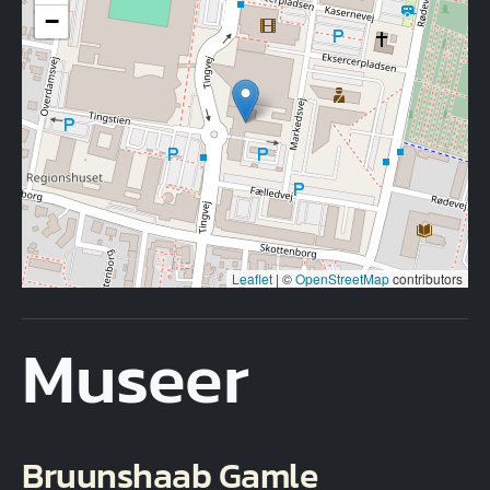
−
Leaflet
|
©
OpenStreetMap
contributors
Museer
Bruunshaab Gamle