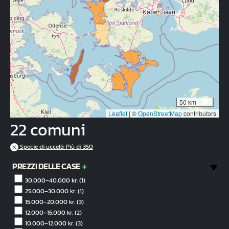
50 km
Leaflet
|
©
OpenStreetMap
contributors
22 comuni
Specie di uccelli: Più di 350
PREZZI DELLE CASE
30.000–40.000 kr.
(1)
25.000–30.000 kr.
(1)
15.000–20.000 kr.
(3)
12.000–15.000 kr.
(2)
10.000–12.000 kr.
(3)