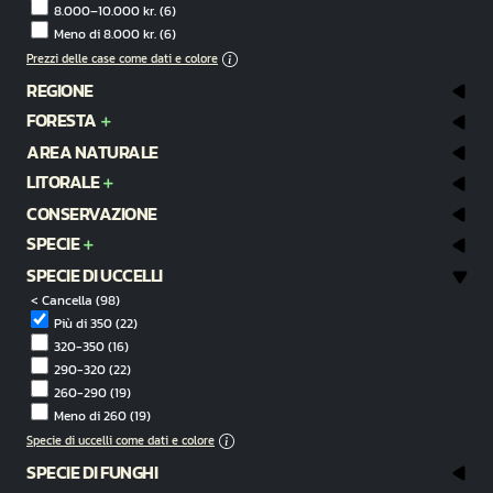
8.000–10.000 kr.
(6)
Meno di 8.000 kr.
(6)
Prezzi delle case come dati e colore
REGIONE
FORESTA
AREA NATURALE
LITORALE
CONSERVAZIONE
SPECIE
SPECIE DI UCCELLI
< Cancella
(98)
Più di 350
(22)
320-350
(16)
290-320
(22)
260-290
(19)
Meno di 260
(19)
Specie di uccelli come dati e colore
SPECIE DI FUNGHI