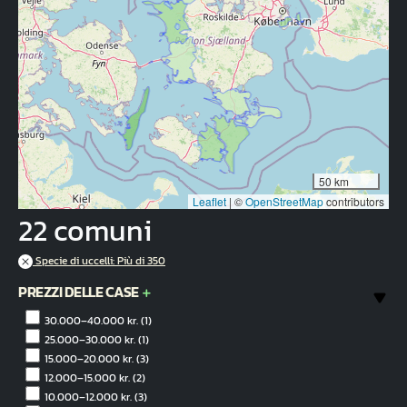
50 km
Leaflet
|
©
OpenStreetMap
contributors
22 comuni
Specie di uccelli: Più di 350
PREZZI DELLE CASE
30.000–40.000 kr.
(1)
25.000–30.000 kr.
(1)
15.000–20.000 kr.
(3)
12.000–15.000 kr.
(2)
10.000–12.000 kr.
(3)