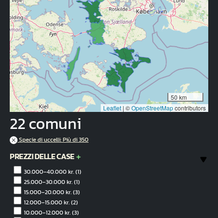
50 km
Leaflet
|
©
OpenStreetMap
contributors
22 comuni
Specie di uccelli: Più di 350
PREZZI DELLE CASE
30.000–40.000 kr.
(1)
25.000–30.000 kr.
(1)
15.000–20.000 kr.
(3)
12.000–15.000 kr.
(2)
10.000–12.000 kr.
(3)