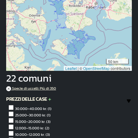
50 km
Leaflet
|
©
OpenStreetMap
contributors
22 comuni
Specie di uccelli: Più di 350
PREZZI DELLE CASE
30.000–40.000 kr.
(1)
25.000–30.000 kr.
(1)
15.000–20.000 kr.
(3)
12.000–15.000 kr.
(2)
10.000–12.000 kr.
(3)