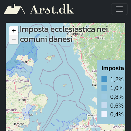
Salta al contenuto principale
Imposta ecclesiastica nei
+
comuni danesi
−
Imposta ec
1,2% - 
1,0% - 
0,8% - 
0,6% - 
0,4% - 