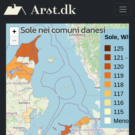
Salta al contenuto principale
Sole nei comuni danesi
+
Sole, W/m
−
125
121 - 1
120
119
118
117
116
115
Meno di