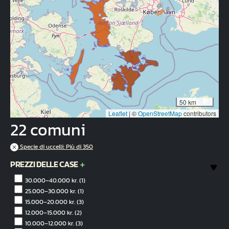
50 km
Leaflet
|
©
OpenStreetMap
contributors
22 comuni
Specie di uccelli: Più di 350
PREZZI DELLE CASE
30.000–40.000 kr.
(1)
25.000–30.000 kr.
(1)
15.000–20.000 kr.
(3)
12.000–15.000 kr.
(2)
10.000–12.000 kr.
(3)