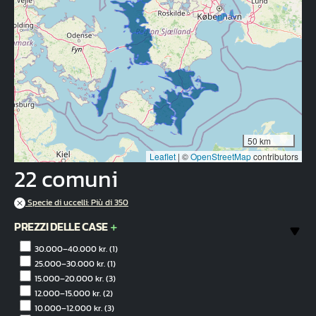
50 km
Leaflet
|
©
OpenStreetMap
contributors
22 comuni
Specie di uccelli: Più di 350
PREZZI DELLE CASE
30.000–40.000 kr.
(1)
25.000–30.000 kr.
(1)
15.000–20.000 kr.
(3)
12.000–15.000 kr.
(2)
10.000–12.000 kr.
(3)