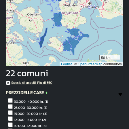
50 km
Leaflet
|
©
OpenStreetMap
contributors
22 comuni
Specie di uccelli: Più di 350
PREZZI DELLE CASE
30.000–40.000 kr.
(1)
25.000–30.000 kr.
(1)
15.000–20.000 kr.
(3)
12.000–15.000 kr.
(2)
10.000–12.000 kr.
(3)