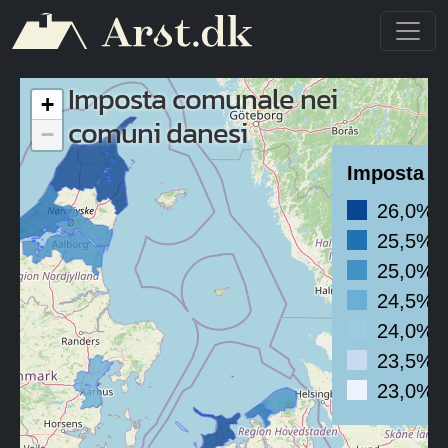
Salta al contenuto principale
Imposta comunale nei
+
comuni danesi
−
Imposta c
26,0% 
25,5% 
25,0% 
24,5% 
24,0% 
23,5% 
23,0% 