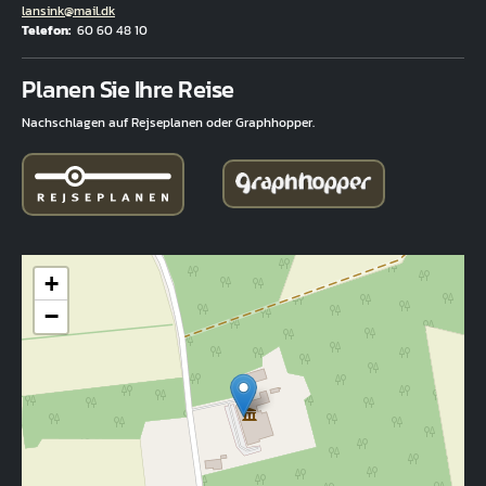
E-Mail
lansink@mail.dk
Telefon
60 60 48 10
Fuld adresse
Planen Sie Ihre Reise
Nachschlagen auf Rejseplanen oder Graphhopper.
+
−