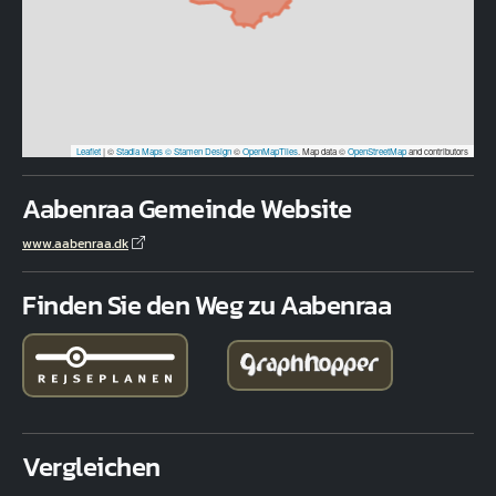
Leaflet
|
©
Stadia Maps
© Stamen Design
©
OpenMapTiles
. Map data ©
OpenStreetMap
and contributors
Aabenraa Gemeinde Website
www.aabenraa.dk
Finden Sie den Weg zu Aabenraa
Vergleichen