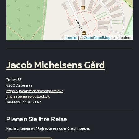
Leaflet
|
©
OpenStreetMap
contributors
Jacob Michelsens Gård
Toften 37
6200 Aabenraa
Hjemmeside
https://jacobmichelsensgaard.dk/
E-Mail
jmg.aabenraa@outlook.dk
Telefon
22 34 50 67
Fuld adresse
Planen Sie Ihre Reise
Nachschlagen auf Rejseplanen oder Graphhopper.