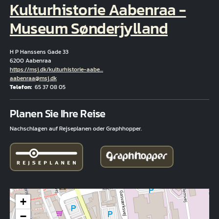
Kulturhistorie Aabenraa -
Museum Sønderjylland
H P Hanssens Gade 33
6200 Aabenraa
Hjemmeside
https://msj.dk/kulturhistorie-aabe…
E-Mail
aabenraa@msj.dk
Telefon
65 37 08 05
Fuld adresse
Planen Sie Ihre Reise
Nachschlagen auf Rejseplanen oder Graphhopper.
+
−