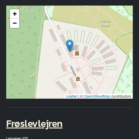
+
−
Leaflet
|
©
OpenStreetMap
contributors
Frøslevlejren
Lejrvejen 105