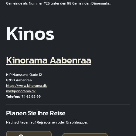
Gemeinde als Nummer #26 unter den 98 Gemeinden Dänemarks.
Kinos
Kinorama Aabenraa
H P Hanssens Gade 12
6200 Aabenraa
Hjemmeside
https://www.kinorama.dk
E-Mail
mail@kinorama.dk
Telefon
74 62 98 99
Fuld adresse
Planen Sie Ihre Reise
Nachschlagen auf Rejseplanen oder Graphhopper.