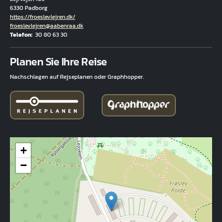
6330 Padborg
Hjemmeside
https://froeslevlejren.dk/
E-Mail
froeslevlejren@aabenraa.dk
Telefon
30 80 63 30
Fuld adresse
Planen Sie Ihre Reise
Nachschlagen auf Rejseplanen oder Graphhopper.
+
−