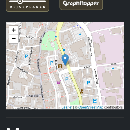
+
−
Leaflet
|
©
OpenStreetMap
contributors