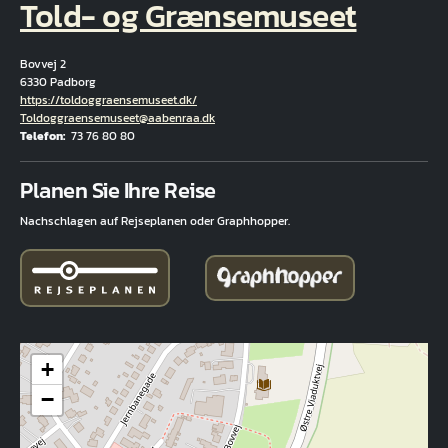
Told- og Grænsemuseet
Bovvej 2
6330 Padborg
Hjemmeside
https://toldoggraensemuseet.dk/
E-Mail
Toldoggraensemuseet@aabenraa.dk
Telefon
73 76 80 80
Fuld adresse
Planen Sie Ihre Reise
Nachschlagen auf Rejseplanen oder Graphhopper.
+
−