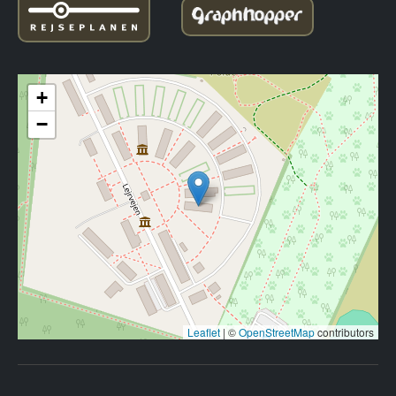
+
−
Leaflet
|
©
OpenStreetMap
contributors