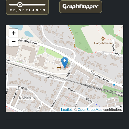
+
−
Leaflet
|
©
OpenStreetMap
contributors