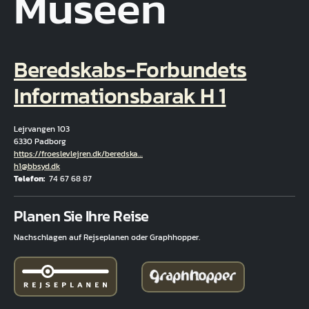
Museen
Beredskabs-Forbundets
Informationsbarak H 1
Lejrvangen 103
6330 Padborg
Hjemmeside
https://froeslevlejren.dk/beredska…
E-Mail
h1@bbsyd.dk
Telefon
74 67 68 87
Fuld adresse
Planen Sie Ihre Reise
Nachschlagen auf Rejseplanen oder Graphhopper.