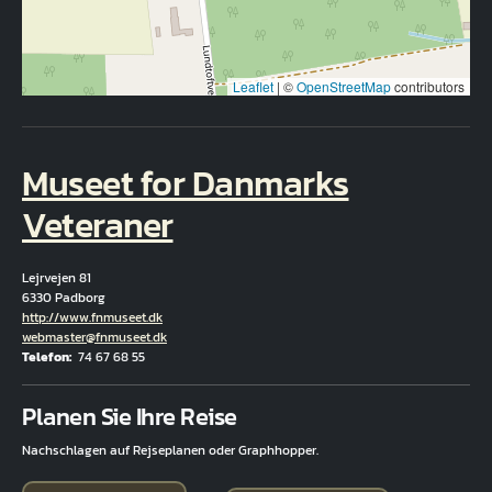
Leaflet
|
©
OpenStreetMap
contributors
Museet for Danmarks
Veteraner
Lejrvejen 81
6330 Padborg
Hjemmeside
http://www.fnmuseet.dk
E-Mail
webmaster@fnmuseet.dk
Telefon
74 67 68 55
Fuld adresse
Planen Sie Ihre Reise
Nachschlagen auf Rejseplanen oder Graphhopper.