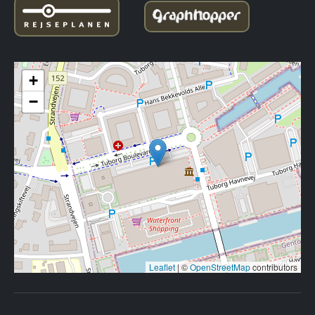
+
−
Leaflet
|
©
OpenStreetMap
contributors