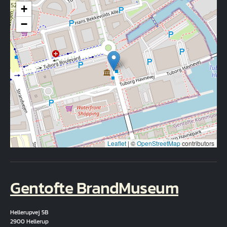
+
−
Leaflet
|
©
OpenStreetMap
contributors
Gentofte BrandMuseum
Hellerupvej 5B
2900 Hellerup