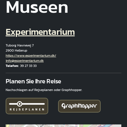
Museen
Experimentarium
Tuborg Havnevej 7
2900 Hellerup
Hjemmeside
https://www.experimentarium.dk/
E-Mail
info@experimentarium.dk
Telefon
39 27 33 33
Fuld adresse
Planen Sie Ihre Reise
Nachschlagen auf Rejseplanen oder Graphhopper.