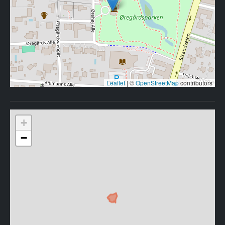
Leaflet
|
©
OpenStreetMap
contributors
+
−