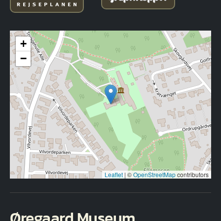
+
−
Leaflet
|
©
OpenStreetMap
contributors
Øregaard Museum