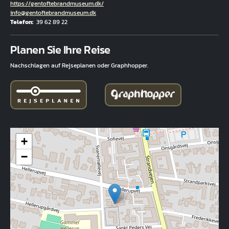
Hjemmeside
https://gentoftebrandmuseum.dk/
E-Mail
info@gentoftebrandmuseum.dk
Telefon
39 62 89 22
Fuld adresse
Planen Sie Ihre Reise
Nachschlagen auf Rejseplanen oder Graphhopper.
+
−