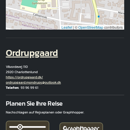
Leaflet
|
©
OpenStreetMap
contributors
Ordrupgaard
Vilvordevej 110
2920 Charlottenlund
Hjemmeside
https://ordrupgaard.dk/
E-Mail
ordrupgaard.mondrups@outlook.dk
Telefon
93 96 99 61
Fuld adresse
Planen Sie Ihre Reise
Nachschlagen auf Rejseplanen oder Graphhopper.