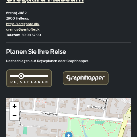
Ørehøj Allé 2
2900 Hellerup
Hjemmeside
https://oregaard.dk/
E-Mail
oremus@gentofte.dk
Telefon
39 98 57 90
Fuld adresse
Planen Sie Ihre Reise
Nachschlagen auf Rejseplanen oder Graphhopper.
+
−