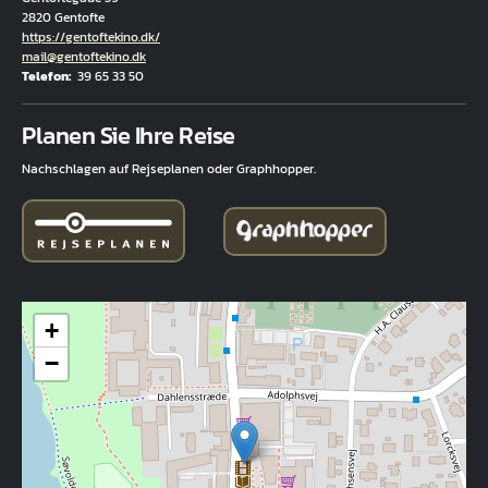
2820 Gentofte
Hjemmeside
https://gentoftekino.dk/
E-Mail
mail@gentoftekino.dk
Telefon
39 65 33 50
Fuld adresse
Planen Sie Ihre Reise
Nachschlagen auf Rejseplanen oder Graphhopper.
+
−