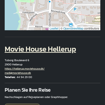
Leaflet
|
©
OpenStreetMap
contributors
Movie House Hellerup
Tuborg Boulevard 6
2900 Hellerup
Hjemmeside
https://hellerup.moviehouse.dk/
E-Mail
mail@moviehouse.dk
Telefon
44 94 29 00
Fuld adresse
Planen Sie Ihre Reise
Nachschlagen auf Rejseplanen oder Graphhopper.