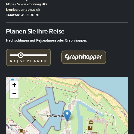
Hjemmeside
https://www.kronborg.dk/
E-Mail
kronborg@natmus.dk
Telefon
49 21 30 78
Fuld adresse
Planen Sie Ihre Reise
Nachschlagen auf Rejseplanen oder Graphhopper.
+
−