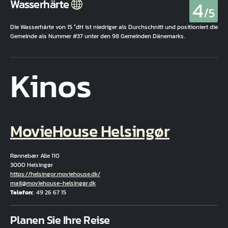
4
Wasserhärte
/5
Die Wasserhärte von 15 °dH ist niedriger als Durchschnitt und positioniert die
Gemeinde als Nummer #37 unter den 98 Gemeinden Dänemarks.
Kinos
MovieHouse Helsingør
Rønnebær Alle 110
3000 Helsingør
Hjemmeside
https://helsingor.moviehouse.dk/
E-Mail
mail@moviehouse-helsingør.dk
Telefon
49 26 67 15
Fuld adresse
Planen Sie Ihre Reise