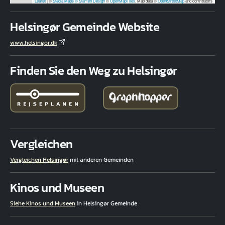
Leaflet
|
©
Stadia Maps
© Stamen Design
©
OpenMapTiles
. Map data ©
OpenStreetMap
and contributors
Helsingør Gemeinde Website
www.helsingor.dk
Finden Sie den Weg zu Helsingør
Vergleichen
Vergleichen Helsingør
mit anderen Gemeinden
Kinos und Museen
Siehe Kinos und Museen
in Helsingør Gemeinde