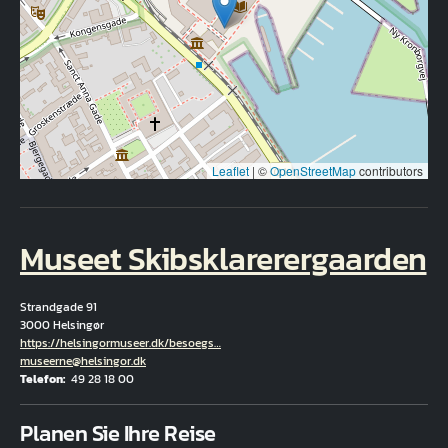
Leaflet
|
©
OpenStreetMap
contributors
Museet Skibsklarerergaarden
Strandgade 91
3000 Helsingør
Hjemmeside
https://helsingormuseer.dk/besoegs…
E-Mail
museerne@helsingor.dk
Telefon
49 28 18 00
Fuld adresse
Planen Sie Ihre Reise