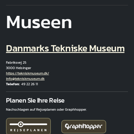
Museen
Danmarks Tekniske Museum
Fabriksvej 25
3000 Helsingør
Hjemmeside
https://tekniskmuseum.dk/
E-Mail
info@tekniskmuseum.dk
Telefon
49 22 26 11
Fuld adresse
Planen Sie Ihre Reise
Nachschlagen auf Rejseplanen oder Graphhopper.