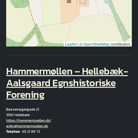
Leaflet
|
©
OpenStreetMap
contributors
Hammermøllen – Hellebæk-
Aalsgaard Egnshistoriske
Forening
Bøssemagergade 21
3150 Hellebæk
Hjemmeside
https://hammermoellen.dk/
E-Mail
arkiv@hammermoellen.dk
Telefon
49 21 89 72