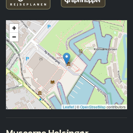
+
−
Leaflet
|
©
OpenStreetMap
contributors
Museerne Helsingør