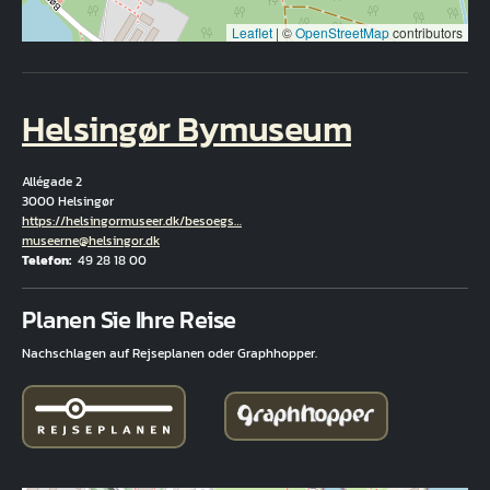
Leaflet
|
©
OpenStreetMap
contributors
Helsingør Bymuseum
Allégade 2
3000 Helsingør
Hjemmeside
https://helsingormuseer.dk/besoegs…
E-Mail
museerne@helsingor.dk
Telefon
49 28 18 00
Fuld adresse
Planen Sie Ihre Reise
Nachschlagen auf Rejseplanen oder Graphhopper.