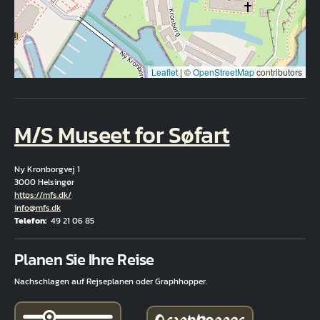
Leaflet
|
©
OpenStreetMap
contributors
M/S Museet for Søfart
Ny Kronborgvej 1
3000 Helsingør
Hjemmeside
https://mfs.dk/
E-Mail
info@mfs.dk
Telefon
49 21 06 85
Fuld adresse
Planen Sie Ihre Reise
Nachschlagen auf Rejseplanen oder Graphhopper.