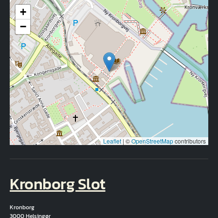
+
−
Leaflet
|
©
OpenStreetMap
contributors
Kronborg Slot
Kronborg
3000 Helsingør