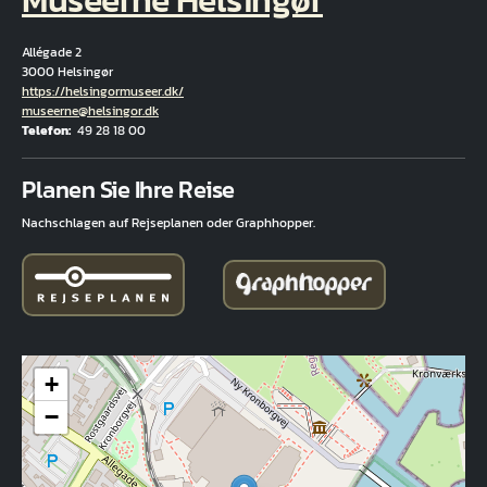
Allégade 2
3000 Helsingør
Hjemmeside
https://helsingormuseer.dk/
E-Mail
museerne@helsingor.dk
Telefon
49 28 18 00
Fuld adresse
Planen Sie Ihre Reise
Nachschlagen auf Rejseplanen oder Graphhopper.
+
−