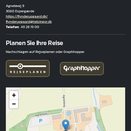
Agnetevej 9
3060 Espergærde
Hjemmeside
https://flynderupgaard.dk/
E-Mail
flynderupgaard@helsingor.dk
Telefon
49 28 19 00
Fuld adresse
Planen Sie Ihre Reise
Nachschlagen auf Rejseplanen oder Graphhopper.
+
−