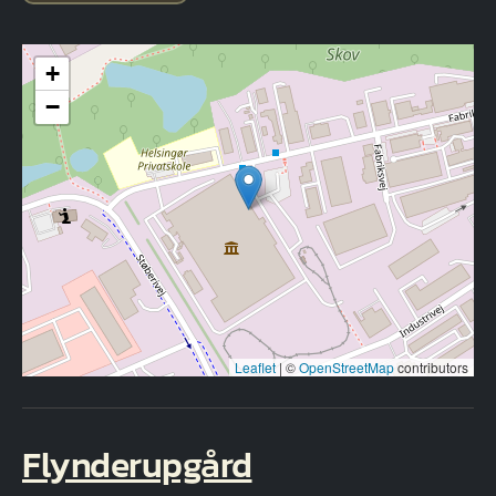
+
−
Leaflet
|
©
OpenStreetMap
contributors
Flynderupgård