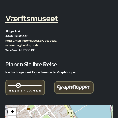
Værftsmuseet
Allégade 4
3000 Helsingør
Hjemmeside
https://helsingormuseer.dk/besoegs…
E-Mail
museerne@helsingor.dk
Telefon
49 28 18 00
Fuld adresse
Planen Sie Ihre Reise
Nachschlagen auf Rejseplanen oder Graphhopper.
+