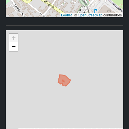
Leaflet
|
©
OpenStreetMap
contributors
+
−