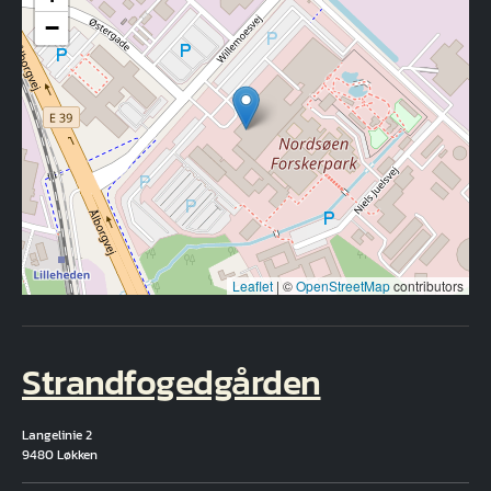
−
Leaflet
|
©
OpenStreetMap
contributors
Strandfogedgården
Langelinie 2
9480 Løkken
Fuld adresse