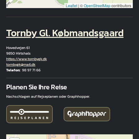
Leaflet
|
©
OpenStreetMap
contributors
Tornby Gl. Købmandsgaard
Hovedvejen 61
9850 Hirtshals
Hjemmeside
https://www.tornbygk.dk
E-Mail
tornbygk@mail.dk
Telefon
98 97 71 66
Fuld adresse
Planen Sie Ihre Reise
Nachschlagen auf Rejseplanen oder Graphhopper.