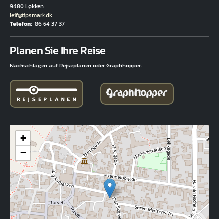
9480 Løkken
E-Mail
leif@tipsmark.dk
Telefon
86 64 37 37
Fuld adresse
Planen Sie Ihre Reise
Nachschlagen auf Rejseplanen oder Graphhopper.
+
−