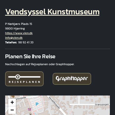
Vendsyssel Kunstmuseum
P Nørkjærs Plads 15
9800 Hjørring
Hjemmeside
https://www.vkm.dk
E-Mail
info@vkm.dk
Telefon
98 92 41 33
Fuld adresse
Planen Sie Ihre Reise
Nachschlagen auf Rejseplanen oder Graphhopper.
+
−