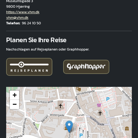
Museumsgade 3
9800 Hjørring
Hjemmeside
https://www.vhm.dk
E-Mail
vhm@vhm.dk
Telefon
96 24 10 50
Fuld adresse
Planen Sie Ihre Reise
Nachschlagen auf Rejseplanen oder Graphhopper.
+
−