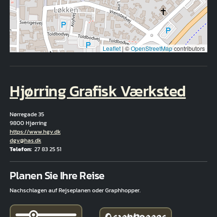
Leaflet
|
©
OpenStreetMap
contributors
Hjørring Grafisk Værksted
Nørregade 35
9800 Hjørring
Hjemmeside
https://www.hgv.dk
E-Mail
dgv@has.dk
Telefon
27 83 25 51
Fuld adresse
Planen Sie Ihre Reise
Nachschlagen auf Rejseplanen oder Graphhopper.