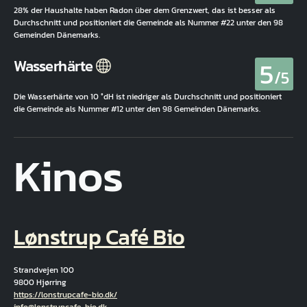
28% der Haushalte haben Radon über dem Grenzwert, das ist besser als
Durchschnitt und positioniert die Gemeinde als Nummer #22 unter den 98
Gemeinden Dänemarks.
5
Wasserhärte
/5
Die Wasserhärte von 10 °dH ist niedriger als Durchschnitt und positioniert
die Gemeinde als Nummer #12 unter den 98 Gemeinden Dänemarks.
Kinos
Lønstrup Café Bio
Strandvejen 100
9800 Hjørring
Hjemmeside
https://lonstrupcafe-bio.dk/
E-Mail