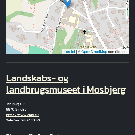
Leaflet
|
©
OpenStreetMap
contributors
Landskabs- og
landbrugsmuseet i Mosbjerg
Jerupvej 613
9870 Sindal
Hjemmeside
https://www.vhm.dk
Telefon
96 24 10 50
Fuld adresse