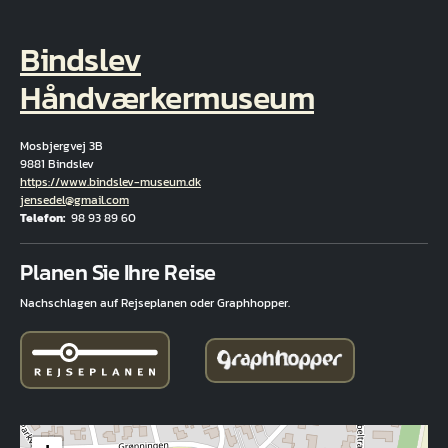
Bindslev
Håndværkermuseum
Mosbjergvej 3B
9881 Bindslev
Hjemmeside
https://www.bindslev-museum.dk
E-Mail
jensedel@gmail.com
Telefon
98 93 89 60
Fuld adresse
Planen Sie Ihre Reise
Nachschlagen auf Rejseplanen oder Graphhopper.