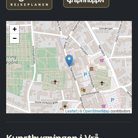
+
−
Leaflet
|
©
OpenStreetMap
contributors
Kunstbygningen i Vrå