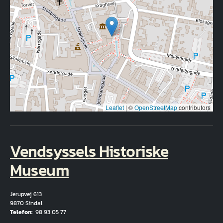
Leaflet
|
©
OpenStreetMap
contributors
Vendsyssels Historiske
Museum
Jerupvej 613
9870 Sindal
Telefon
98 93 05 77