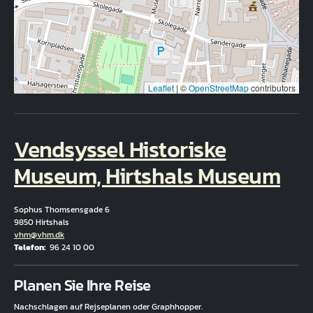
Leaflet
|
©
OpenStreetMap
contributors
Vendsyssel Historiske
Museum, Hirtshals Museum
Sophus Thomsensgade 6
9850 Hirtshals
E-Mail
vhm@vhm.dk
Telefon
96 24 10 00
Fuld adresse
Planen Sie Ihre Reise
Nachschlagen auf Rejseplanen oder Graphhopper.