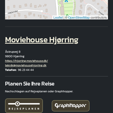
Leaflet
|
©
OpenStreetMap
contributors
Moviehouse Hjørring
Åstrupvej 8
9800 Hjørring
Hjemmeside
https://hjorring.moviehouse.dk/
E-Mail
teknik@moviehousehjorring.dk
Telefon
96 23 44 44
Fuld adresse
Planen Sie Ihre Reise
Nachschlagen auf Rejseplanen oder Graphhopper.