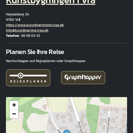
Højskolevej 3A
9760 Vrå
Hjemmeside
https://www.kunstbygningenvraa.dk
E-Mail
info@kunstbygningvraa.dk
Telefon
98 98 04 10
Fuld adresse
Planen Sie Ihre Reise
Nachschlagen auf Rejseplanen oder Graphhopper.
+
−