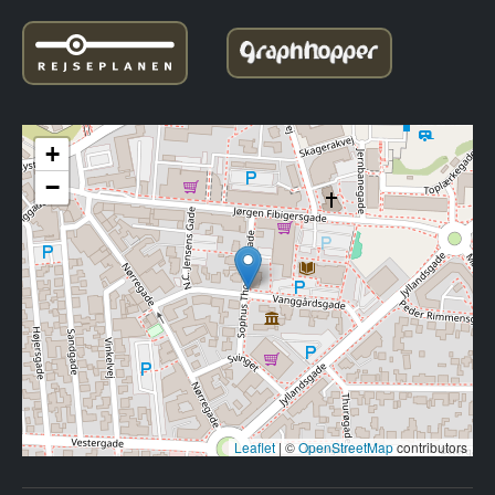
+
−
Leaflet
|
©
OpenStreetMap
contributors