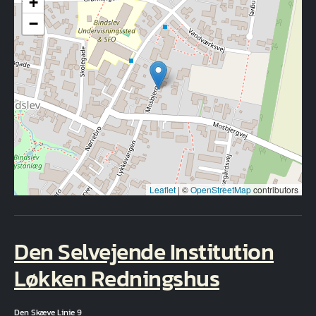
+
−
Leaflet
|
©
OpenStreetMap
contributors
Den Selvejende Institution
Løkken Redningshus
Den Skæve Linie 9