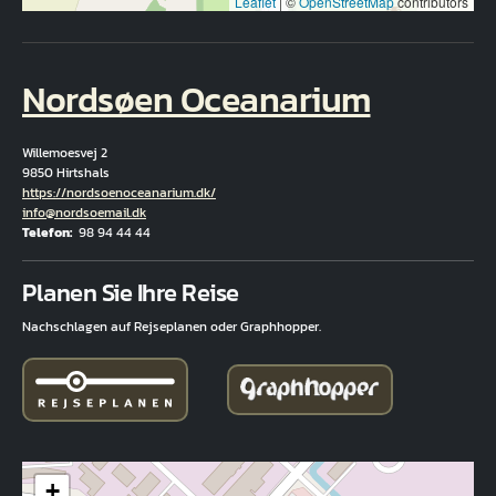
Leaflet
|
©
OpenStreetMap
contributors
Nordsøen Oceanarium
Willemoesvej 2
9850 Hirtshals
Hjemmeside
https://nordsoenoceanarium.dk/
E-Mail
info@nordsoemail.dk
Telefon
98 94 44 44
Fuld adresse
Planen Sie Ihre Reise
Nachschlagen auf Rejseplanen oder Graphhopper.
+