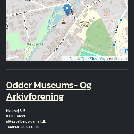
Leaflet
|
©
OpenStreetMap
contributors
Odder Museums- Og
Arkivforening
Møllevej 3-5
8300 Odder
E-Mail
gitte.soelberg@oamail.dk
Telefon
86 54 01 75