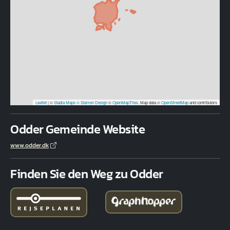
Leaflet
|
©
Stadia Maps
© Stamen Design
©
OpenMapTiles
. Map data ©
OpenStreetMap
and contributors
Odder Gemeinde Website
www.odder.dk
Finden Sie den Weg zu Odder