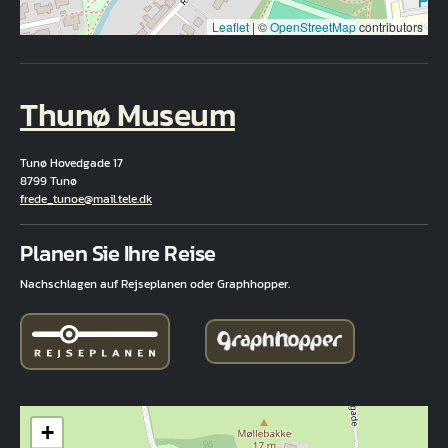
Leaflet
|
©
OpenStreetMap
contributors
Thunø Museum
Tunø Hovedgade 17
8799 Tunø
E-Mail
frede_tunoe@mail.tele.dk
Fuld adresse
Planen Sie Ihre Reise
Nachschlagen auf Rejseplanen oder Graphhopper.
+