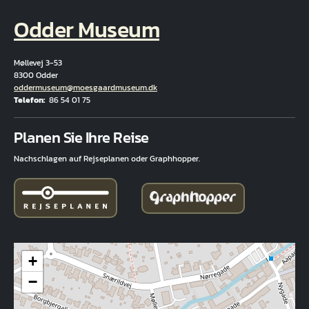
Odder Museum
Møllevej 3-53
8300 Odder
E-Mail
oddermuseum@moesgaardmuseum.dk
Telefon
86 54 01 75
Fuld adresse
Planen Sie Ihre Reise
Nachschlagen auf Rejseplanen oder Graphhopper.
+
−