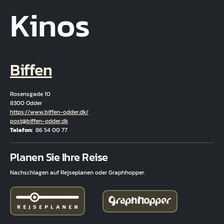
Kinos
Biffen
Rosensgade 10
8300 Odder
Hjemmeside
https://www.biffen-odder.dk/
E-Mail
post@biffen-odder.dk
Telefon
86 54 00 77
Fuld adresse
Planen Sie Ihre Reise
Nachschlagen auf Rejseplanen oder Graphhopper.