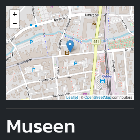
+
−
Leaflet
|
©
OpenStreetMap
contributors
Museen