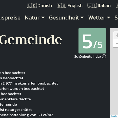
Danish
English
Italian
uptnavigation
uspreise
Natur
Gesundheit
Wetter
S
5
 Gemeinde
/5
Schönheits Index
en beobachtet
en beobachtet
n 2.977 Insektenarten beobachtet
narten wurden beobachtet
n beobachtet
rnenklare Nächte
r Gemeinde
ist naturgeschützt
nneneinstrahlung von 121 W/m2
Leaflet