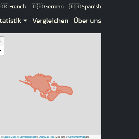
French
German
Spanish
tatistik
Vergleichen
Über uns
+
−
|
©
Stadia Maps
© Stamen Design
©
OpenMapTiles
. Map data ©
OpenStreetMap
and