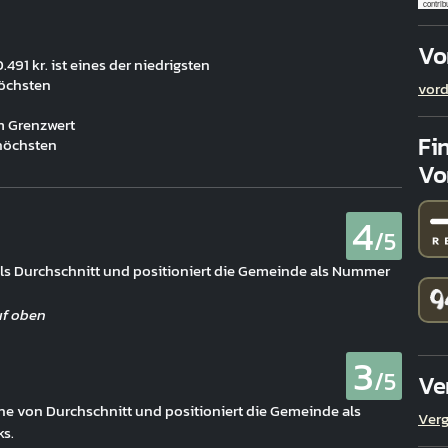
contrib
Vo
91 kr. ist eines der niedrigsten
höchsten
vord
m Grenzwert
Fi
 höchsten
Vo
4
/5
 als Durchschnitt und positioniert die Gemeinde als Nummer
3
/5
Ve
Nähe von Durchschnitt und positioniert die Gemeinde als
Verg
s.