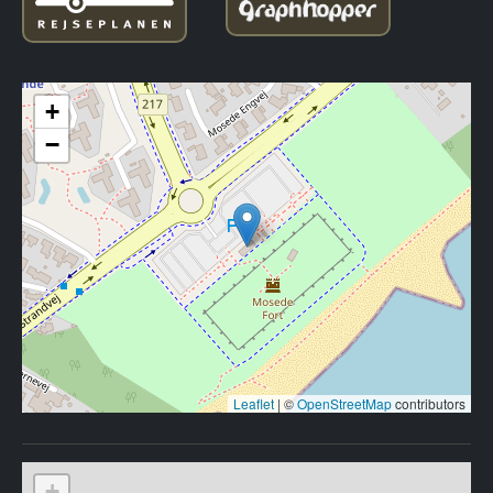
+
−
Leaflet
|
©
OpenStreetMap
contributors
+