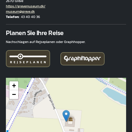
2670 Greve
Hjemmeside
https://grevemuseum.dk/
E-Mail
museum@greve.dk
Telefon
43 40 40 36
Fuld adresse
Planen Sie Ihre Reise
Nachschlagen auf Rejseplanen oder Graphhopper.
+
−