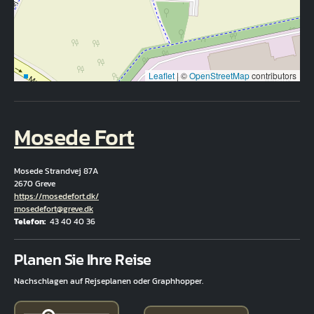
Leaflet
|
©
OpenStreetMap
contributors
Mosede Fort
Mosede Strandvej 87A
2670 Greve
Hjemmeside
https://mosedefort.dk/
E-Mail
mosedefort@greve.dk
Telefon
43 40 40 36
Fuld adresse
Planen Sie Ihre Reise
Nachschlagen auf Rejseplanen oder Graphhopper.