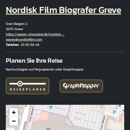
Nordisk Film Biografer Greve
Over Bølgen 2
2670 Greve
Hjemmeside
https://waves-shopping.dk/nordisk-…
E-Mail
waves@nordiskfilm.com
Telefon
43 90 66 46
Fuld adresse
Planen Sie Ihre Reise
Nachschlagen auf Rejseplanen oder Graphhopper.
+
−