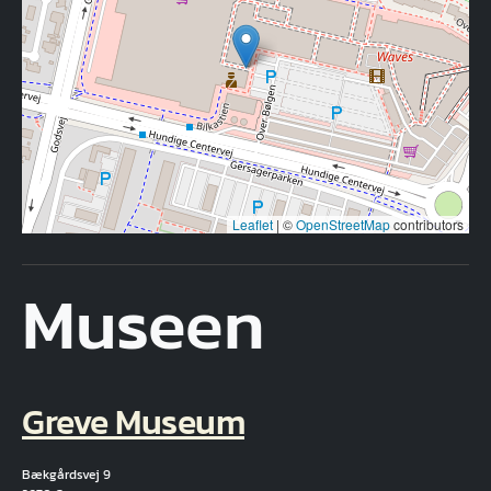
Leaflet
|
©
OpenStreetMap
contributors
Museen
Greve Museum
Bækgårdsvej 9